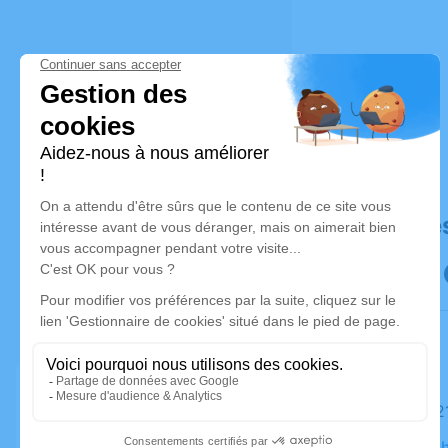
Déroulé de
Le mardi 
Église Cat