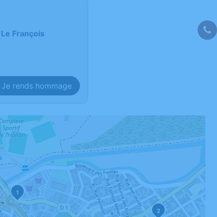
 Le François
Je rends hommage
1
2