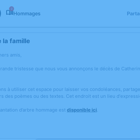
2
Hommages
Part
la famille
hers amis,
grande tristesse que nous vous annonçons le décès de Cather
ons à utiliser cet espace pour laisser vos condoléances, parta
rs des poèmes ou des textes. Cet endroit est un lieu d'expres
lantation d’arbre hommage est
disponible ici
.