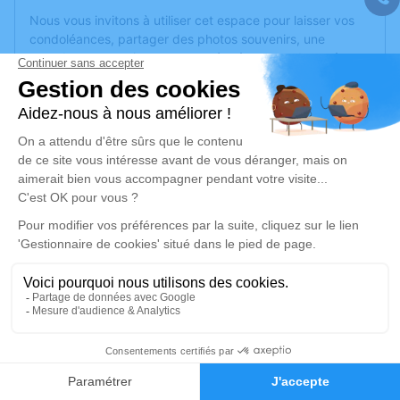
Nous vous invitons à utiliser cet espace pour laisser vos
condoléances, partager des photos souvenirs, une
anecdote ou exprimer vos pensées à travers des poèmes
ou des textes. Cet endroit est un lieu d'expression dédié à
honorer la mémoire d’Adèle POTIERIS.
Un service de plantation d’arbre hommage est
disponible
ici
.
Je rends hommage
Cérémonie religieuse
jeudi 18 juin 2026 à 15h30
Église Catholique de Saint-Michel de Le
François
Place Hurrard
1
97240 Le François
Faire-part
Hommages